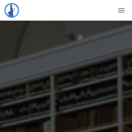
N
A
V
I
G
A
T
I
O
N
U
M
S
C
H
A
L
T
E
N