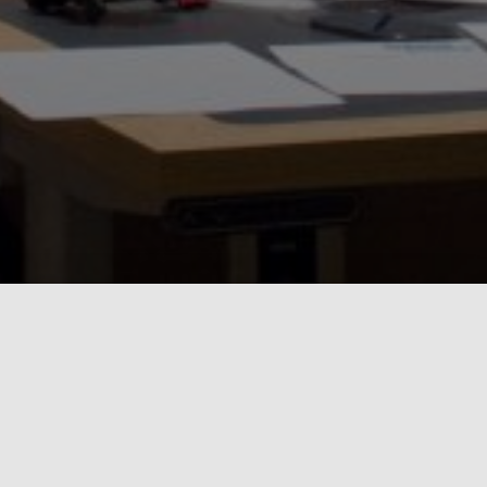
Schlagfertigkeit kann man lernen!
Du diskutierst gern über Politik, Gesellschaft,
Philosophie, Wirtschaft und Wissenschaft? Du
möchtest lernen, vor Publikum zu reden und andere mit
deinen Argumenten und deinem Auftreten mitzureißen?